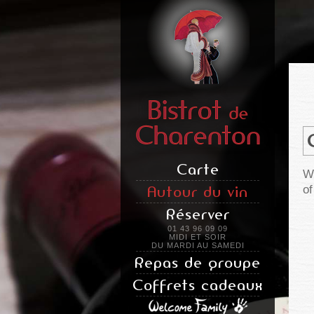
Carte
We
Autour du vin
of
Réserver
01 43 96 09 09
MIDI ET SOIR
DU MARDI AU SAMEDI
Repas de groupe
Coffrets cadeaux